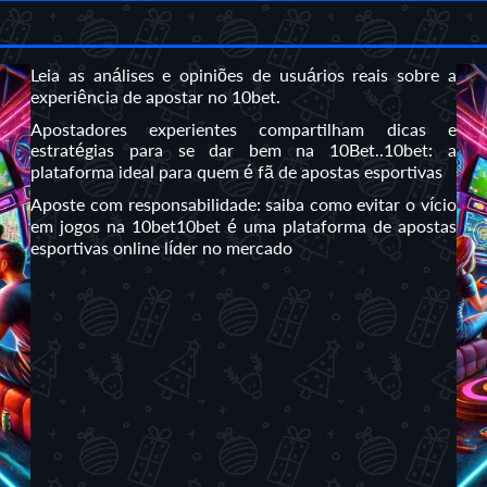
Leia as análises e opiniões de usuários reais sobre a
experiência de apostar no 10bet.
Apostadores experientes compartilham dicas e
estratégias para se dar bem na 10Bet..10bet: a
plataforma ideal para quem é fã de apostas esportivas
Aposte com responsabilidade: saiba como evitar o vício
em jogos na 10bet10bet é uma plataforma de apostas
esportivas online líder no mercado