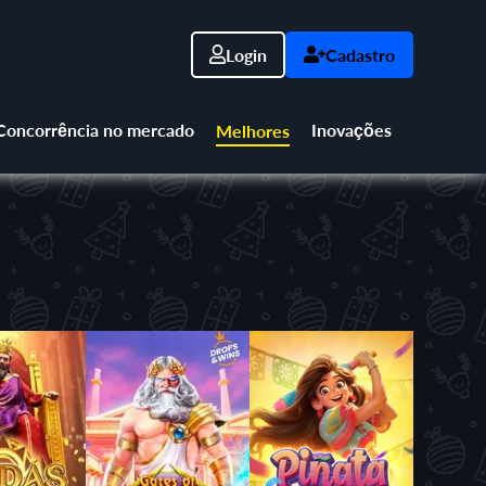
Login
Cadastro
Concorrência no mercado
Inovações
Melhores