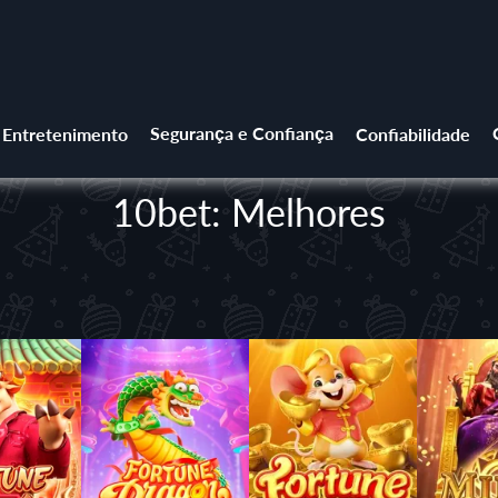
Segurança e Confiança
Entretenimento
Confiabilidade
10bet: Melhores