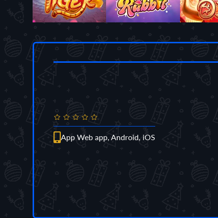
App Web app, Android, iOS