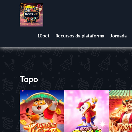
10bet
Recursos da plataforma
Jornada
Topo